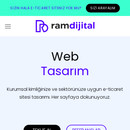
İçeriğe
SIZI ARAYALIM
SIZIN HALA E-TICARET SITENIZ YOK MU?
atla
Web
Tasarım
Kurumsal kimliğinize ve sektörünüze uygun e-ticaret
sitesi tasarımı. Her sayfaya dokunuyoruz.